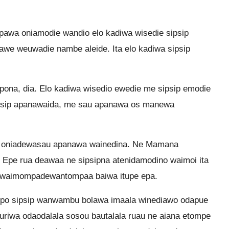
awa oniamodie wandio elo kadiwa wisedie sipsip
awe weuwadie nambe aleide. Ita elo kadiwa sipsip
na, dia. Elo kadiwa wisedio ewedie me sipsip emodie
psip apanawaida, me sau apanawa os manewa
oniadewasau apanawa wainedina. Ne Mamana
. Epe rua deawaa ne sipsipna atenidamodino waimoi ita
o waimompadewantompaa baiwa itupe epa.
po sipsip wanwambu bolawa imaala winediawo odapue
uriwa odaodalala sosou bautalala ruau ne aiana etompe