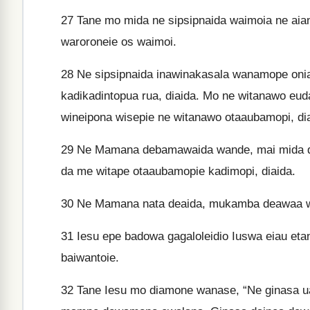
27
Tane mo mida ne sipsipnaida waimoia ne aian
waroroneie os waimoi.
28
Ne sipsipnaida inawinakasala wanamope on
kadikadintopua rua, diaida. Mo ne witanawo e
wineipona wisepie ne witanawo otaaubamopi, dia
29
Ne Mamana debamawaida wande, mai mida da
da me witape otaaubamopie kadimopi, diaida.
30
Ne Mamana nata deaida, mukamba deawaa wa
31
Iesu epe badowa gagaloleidio Iuswa eiau et
baiwantoie.
32
Tane Iesu mo diamone wanase, “Ne ginasa 