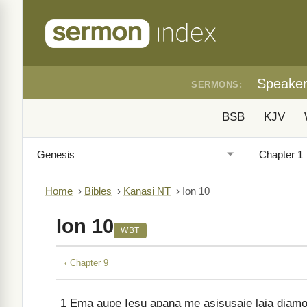
Speake
SERMONS:
BSB
KJV
Home
›
Bibles
›
Kanasi NT
›
Ion 10
Ion 10
WBT
‹ Chapter 9
1
Ema aupe Iesu apana me asisusaie laia diamon