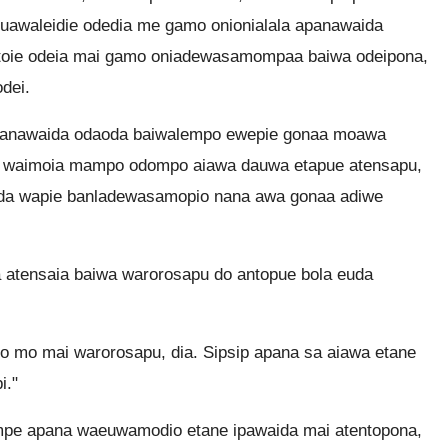
awaleidie odedia me gamo onionialala apanawaida
toie odeia mai gamo oniadewasamompaa baiwa odeipona,
dei.
apanawaida odaoda baiwalempo ewepie gonaa moawa
wa waimoia mampo odompo aiawa dauwa etapue atensapu,
ida wapie banladewasamopio nana awa gonaa adiwe
 atensaia baiwa warorosapu do antopue bola euda
o mai warorosapu, dia. Sipsip apana sa aiawa etane
i."
e apana waeuwamodio etane ipawaida mai atentopona,