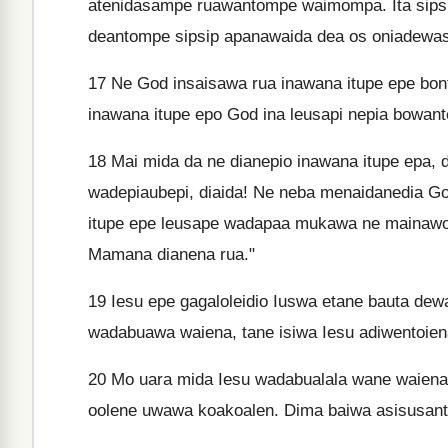
atenidasampe ruawantompe waimompa. Ita sipsi
deantompe sipsip apanawaida dea os oniade
17
Ne God insaisawa rua inawana itupe epe b
inawana itupe epo God ina leusapi nepia bowant
18
Mai mida da ne dianepio inawana itupe epa, 
wadepiaubepi, diaida! Ne neba menaidanedia Go
itupe epe leusape wadapaa mukawa ne mainawo 
Mamana dianena rua."
19
Iesu epe gagaloleidio Iuswa etane bauta de
wadabuawa waiena, tane isiwa Iesu adiwentoien
20
Mo uara mida Iesu wadabualala wane waiena
oolene uwawa koakoalen. Dima baiwa asisusante