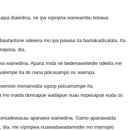
ipa dialedina, ne ipa sipsipna wanwambu bolawa
utantone odeiena mo ipa poiwaa ita banlakadisalala. Ita
topona, dia.
 wainedina. Apana mida ne bedenawoleidie odedia me
walempe ita do nana pokasampo os waimpa.
imoie menamodia sipsip poisamompe ita
a mo inaida donsapue wadapue nuau nopesapue euda os
oniadewasau apanawa wainedina. Gamo apanawaida
, dia, me sipsipwa nuawadawadamodie mo inamopio