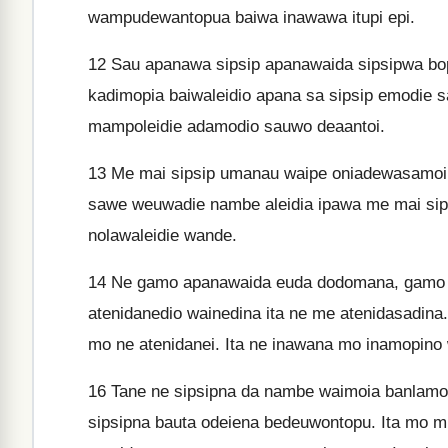
wampudewantopua baiwa inawawa itupi epi.
12
Sau apanawa sipsip apanawaida sipsipwa bop
kadimopia baiwaleidio apana sa sipsip emodie s
mampoleidie adamodio sauwo deaantoi.
13
Me mai sipsip umanau waipe oniadewasamoipo
sawe weuwadie nambe aleidia ipawa me mai si
nolawaleidie wande.
14
Ne gamo apanawaida euda dodomana, gamo 
atenidanedio wainedina ita ne me atenidasadina
mo ne atenidanei. Ita ne inawana mo inamopin
16
Tane ne sipsipna da nambe waimoia banlamo
sipsipna bauta odeiena bedeuwontopu. Ita mo m