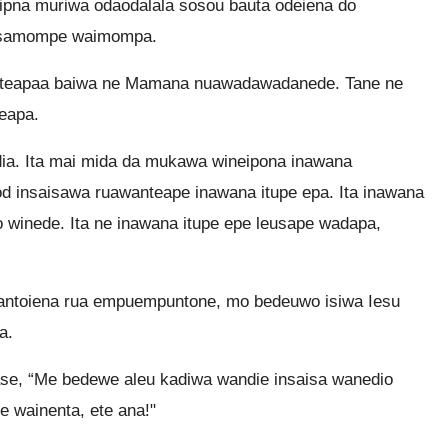
pna muriwa odaodalala sosou bauta odeiena do
wasamompe waimompa.
onteapaa baiwa ne Mamana nuawadawadanede. Tane ne
eapa.
dia. Ita mai mida da mukawa wineipona inawana
d insaisawa ruawanteape inawana itupe epa. Ita inawana
winede. Ita ne inawana itupe epe leusape wadapa,
wantoiena rua empuempuntone, mo bedeuwo isiwa Iesu
a.
se, “Me bedewe aleu kadiwa wandie insaisa wanedio
 wainenta, ete ana!"