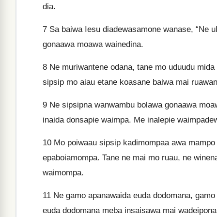
dia.
7
Sa baiwa Iesu diadewasamone wanase, “Ne ula
gonaawa moawa wainedina.
8
Ne muriwantene odana, tane mo uduudu mida ba
sipsip mo aiau etane koasane baiwa mai ruawan
9
Ne sipsipna wanwambu bolawa gonaawa moawa
inaida donsapie waimpa. Me inalepie waimpade
10
Mo poiwaau sipsip kadimompaa awa mampo w
epaboiamompa. Tane ne mai mo ruau, ne winen
waimompa.
11
Ne gamo apanawaida euda dodomana, gamo 
euda dodomana meba insaisawa mai wadeipona