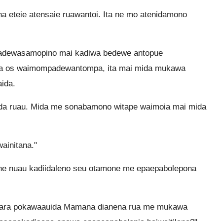
a eteie atensaie ruawantoi. Ita ne mo atenidamono
iadewasamopino mai kadiwa bedewe antopue
uda os waimompadewantompa, ita mai mida mukawa
ida.
 ruau. Mida me sonabamono witape waimoia mai mida
initana."
ane nuau kadiidaleno seu otamone me epaepabolepona
uara pokawaauida Mamana dianena rua me mukawa