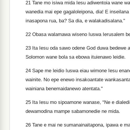
21
Tane mo isiwa mida Iesu adiwentoia wane wa
wanedia mai epe gagaloleipona, dia! E inseila
inasapona rua, ba? Sa dia, e walakadisalana."
22
Obasa walamawa wiseno Iuswa Ierusalem be
23
Ita Iesu oda sawo odene God duwa bedewe a
Solomon wane bola sa ebowa ituienawo leidie.
24
Sape me leidio Iuswa eiau wimone Iesu ena
wainite. No epe enewo insakoantate wankasant
wainiana benemaidanewo atentata."
25
Ita Iesu mo sipoamone wanase, “Ne e dialed
dewamodina mampe sabamonedie ne mida.
26
Tane e mai ne sumanainaitapona, ipawa e mai