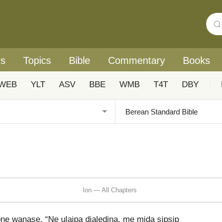
rs
Topics
Bible
Commentary
Books
WEB
YLT
ASV
BBE
WMB
T4T
DBY
|
Ion — All Chapters
e wanase, “Ne ulaipa dialedina, me mida sipsip