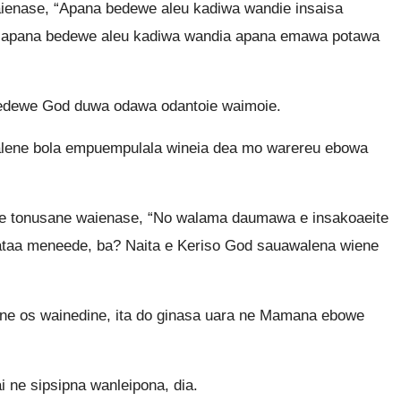
ienase, “Apana bedewe aleu kadiwa wandie insaisa
na apana bedewe aleu kadiwa wandia apana emawa potawa
dewe God duwa odawa odantoie waimoie.
lene bola empuempulala wineia dea mo warereu ebowa
ne tonusane waienase, “No walama daumawa e insakoaeite
ataa meneede, ba? Naita e Keriso God sauawalena wiene
ine os wainedine, ita do ginasa uara ne Mamana ebowe
 ne sipsipna wanleipona, dia.