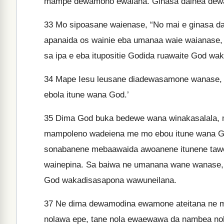
mampe dewamono ewalana. Ginasa dainea dewas
33
Mo sipoasane waienase, “No mai e ginasa d
apanaida os wainie eba umanaa waie waianase, 
sa ipa e eba itupositie Godida ruawaite God wa
34
Mape Iesu leusane diadewasamone wanase, 
ebola itune wana God.’
35
Dima God buka bedewe wana winakasalala, m
mampoleno wadeiena me mo ebou itune wana G
sonabanene mebaawaida awoanene itunene ta
wainepina. Sa baiwa ne umanana wane wanase,
God wakadisasapona wawuneilana.
37
Ne dima dewamodina ewamone ateitana ne mi
nolawa epe, tane nola ewaewawa da nambea nol