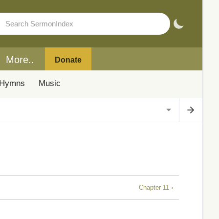
More..
Donate
Hymns
Music
Chapter 11 ›