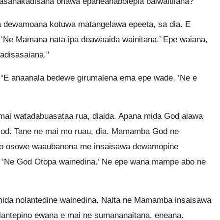
anakadisana onawa epaneanabolepia baiwaitilana?"
a dewamoana kotuwa matangelawa epeeta, sa dia. E
‘Ne Mamana nata ipa deawaaida wainitana.’ Epe waiana,
kadisasaiana."
“E anaanala bedewe girumalena ema epe wade, ‘Ne e
ai watadabuasataa rua, diaida. Apana mida God aiawa
od. Tane ne mai mo ruau, dia. Mamamba God ne
wo osowe waaubanena me insaisawa dewamopine
 ‘Ne God Otopa wainedina.’ Ne epe wana mampe abo ne
da nolantedine wainedina. Naita ne Mamamba insaisawa
antepino ewana e mai ne sumananaitana, eneana.