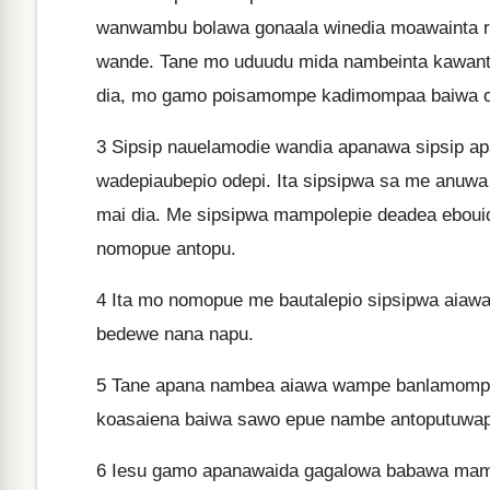
wanwambu bolawa gonaala winedia moawainta ru
wande. Tane mo uduudu mida nambeinta kawan
dia, mo gamo poisamompe kadimompaa baiwa o
3
Sipsip nauelamodie wandia apanawa sipsip 
wadepiaubepio odepi. Ita sipsipwa sa me anu
mai dia. Me sipsipwa mampolepie deadea ebou
nomopue antopu.
4
Ita mo nomopue me bautalepio sipsipwa aiawa
bedewe nana napu.
5
Tane apana nambea aiawa wampe banlamompo m
koasaiena baiwa sawo epue nambe antoputuwap
6
Iesu gamo apanawaida gagalowa babawa mamp