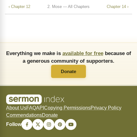
‹ Chapter 12
2. Mose — All Chapters
Chapter 14 ›
Everything we make is
available for free
because of
a generous community of supporters.
Donate
About Us
FAQ
API
Copying Permissions
Privacy Policy
Commendations
Donate
Follow