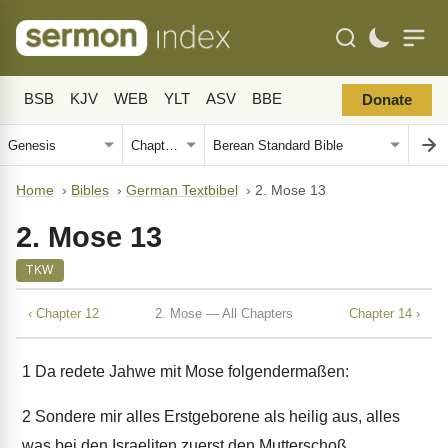
BSB
KJV
WEB
YLT
ASV
BBE
Donate
Home
›
Bibles
›
German Textbibel
›
2. Mose 13
2. Mose 13
TKW
‹ Chapter 12
2. Mose — All Chapters
Chapter 14 ›
1
Da redete Jahwe mit Mose folgendermaßen:
2
Sondere mir alles Erstgeborene als heilig aus, alles
was bei den Israeliten zuerst den Mutterschoß