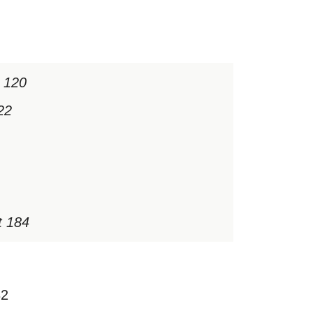
t 120
22
t 184
32