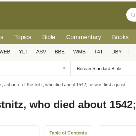
rs
Topics
Bible
Commentary
Books
WEB
YLT
ASV
BBE
WMB
T4T
DBY
|
, Johann--of Kostnitz, who died about 1542; he was first a jurist,
nitz, who died about 1542; h
Table of Contents