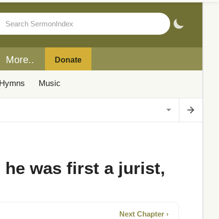
More..
Donate
Hymns
Music
e was first a jurist,
Next Chapter ›