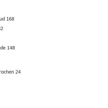
eud 168
82
ede 148
brochen 24