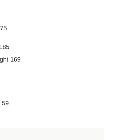
 75
 185
ight 169
w 59