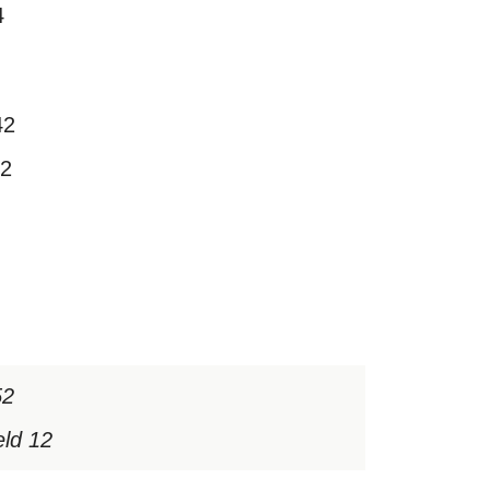
4
42
12
52
ld 12