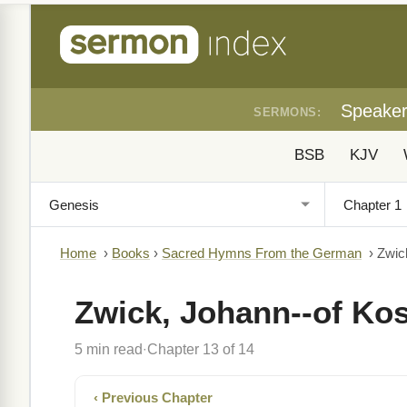
Speake
SERMONS:
BSB
KJV
Home
›
Books
›
Sacred Hymns From the German
›
Zwick
Zwick, Johann--of Kost
5 min read
Chapter 13 of 14
·
‹ Previous Chapter