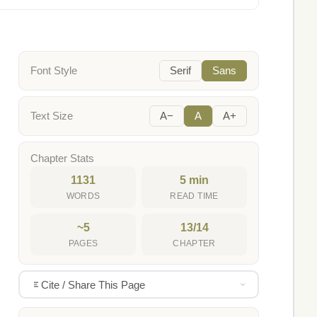
Font Style
Serif
Sans
Text Size
A−
A
A+
Chapter Stats
1131
5 min
WORDS
READ TIME
~5
13/14
PAGES
CHAPTER
Cite / Share This Page